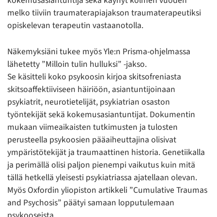
kokemusasiantuntija sekä käynyt kolmen vuoden
melko tiiviin traumaterapiajakson traumaterapeutiksi
opiskelevan terapeutin vastaanotolla.
Näkemyksiäni tukee myös Yle:n Prisma-ohjelmassa
lähetetty ”Milloin tulin hulluksi” -jakso.
Se käsitteli koko psykoosin kirjoa skitsofreniasta
skitsoaffektiiviseen häiriöön, asiantuntijoinaan
psykiatrit, neurotietelijät, psykiatrian osaston
työntekijät sekä kokemusasiantuntijat. Dokumentin
mukaan viimeaikaisten tutkimusten ja tulosten
perusteella psykoosien pääaiheuttajina olisivat
ympäristötekijät ja traumaattinen historia. Genetiikalla
ja perimällä olisi paljon pienempi vaikutus kuin mitä
tällä hetkellä yleisesti psykiatriassa ajatellaan olevan.
Myös Oxfordin yliopiston artikkeli ”Cumulative Traumas
and Psychosis” päätyi samaan lopputulemaan
psykooseista.