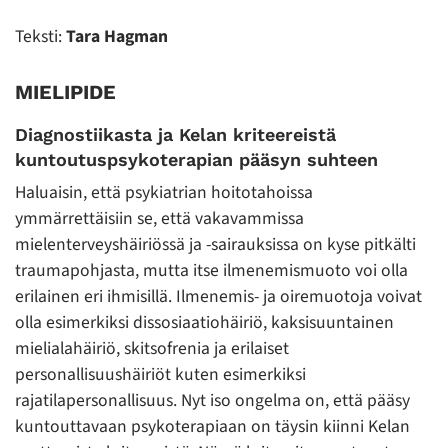
Teksti:
Tara Hagman
MIELIPIDE
Diagnostiikasta ja Kelan kriteereistä
kuntoutuspsykoterapian pääsyn suhteen
Haluaisin, että psykiatrian hoitotahoissa
ymmärrettäisiin se, että vakavammissa
mielenterveyshäiriössä ja -sairauksissa on kyse pitkälti
traumapohjasta, mutta itse ilmenemismuoto voi olla
erilainen eri ihmisillä. Ilmenemis- ja oiremuotoja voivat
olla esimerkiksi dissosiaatiohäiriö, kaksisuuntainen
mielialahäiriö, skitsofrenia ja erilaiset
personallisuushäiriöt kuten esimerkiksi
rajatilapersonallisuus. Nyt iso ongelma on, että pääsy
kuntouttavaan psykoterapiaan on täysin kiinni Kelan