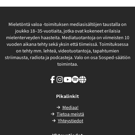
Mieletöntä valoa -toimituksen mediasisältöjen taustalla on
joukko 18–35-vuotiaita, jotka ovat kokeneet erilaisia
mielenterveyden haasteita. Mediatuotantoja on viimeisten 10
vuoden aikana tehty sekä yksin että tiimeissä. Toimituksessa
on tehty mm. lehteä, videotuotantoja, tapahtumien
striimausta, radiota ja podcasteja. Valo on osa Sosped-säätiön
toimintaa.
Facebook
Instagram
Youtube
Spotify
Linkki
sivuston
ulkopuolelle
Pikalinkit
Mediaa!
Tietoa meistä
Yhteystiedot