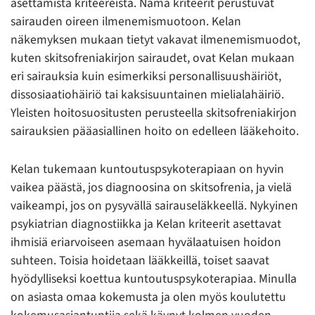
asettamista kriteereistä. Nämä kriteerit perustuvat
sairauden oireen ilmenemismuotoon. Kelan
näkemyksen mukaan tietyt vakavat ilmenemismuodot,
kuten skitsofreniakirjon sairaudet, ovat Kelan mukaan
eri sairauksia kuin esimerkiksi personallisuushäiriöt,
dissosiaatiohäiriö tai kaksisuuntainen mielialahäiriö.
Yleisten hoitosuositusten perusteella skitsofreniakirjon
sairauksien pääasiallinen hoito on edelleen lääkehoito.
Kelan tukemaan kuntoutuspsykoterapiaan on hyvin
vaikea päästä, jos diagnoosina on skitsofrenia, ja vielä
vaikeampi, jos on pysyvällä sairauseläkkeellä. Nykyinen
psykiatrian diagnostiikka ja Kelan kriteerit asettavat
ihmisiä eriarvoiseen asemaan hyvälaatuisen hoidon
suhteen. Toisia hoidetaan lääkkeillä, toiset saavat
hyödylliseksi koettua kuntoutuspsykoterapiaa. Minulla
on asiasta omaa kokemusta ja olen myös koulutettu