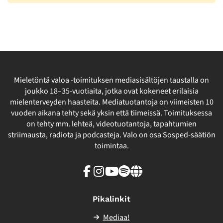
Mieletöntä valoa -toimituksen mediasisältöjen taustalla on
joukko 18–35-vuotiaita, jotka ovat kokeneet erilaisia
mielenterveyden haasteita. Mediatuotantoja on viimeisten 10
vuoden aikana tehty sekä yksin että tiimeissä. Toimituksessa
on tehty mm. lehteä, videotuotantoja, tapahtumien
striimausta, radiota ja podcasteja. Valo on osa Sosped-säätiön
toimintaa.
Facebook
Instagram
Youtube
Spotify
Linkki
sivuston
ulkopuolelle
Pikalinkit
Mediaa!