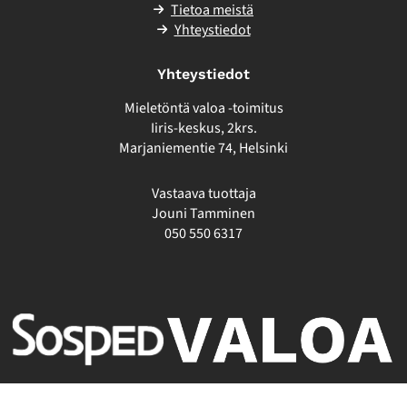
Tietoa meistä
Yhteystiedot
Yhteystiedot
Mieletöntä valoa -toimitus
Iiris-keskus, 2krs.
Marjaniementie 74, Helsinki
Vastaava tuottaja
Jouni Tamminen
050 550 6317
Toteutus:
Muuks Creative