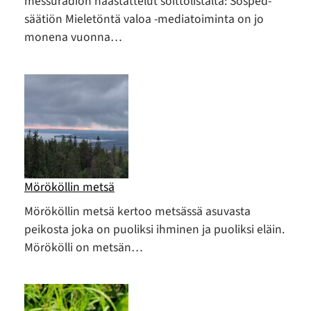
messuradion haastattelut soittolistalta: Sosped-
säätiön Mieletöntä valoa -mediatoiminta on jo
monena vuonna…
Mörököllin metsä
Mörököllin metsä kertoo metsässä asuvasta
peikosta joka on puoliksi ihminen ja puoliksi eläin.
Mörökölli on metsän…