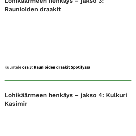
Lohikäärmeen henkäys – jakso 3:
Raunioiden draakit
Kuuntele
osa 3: Raunioiden draakit Spotifyssa
Lohikäärmeen henkäys – jakso 4: Kulkuri
Kasimir