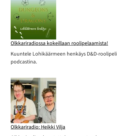
Olkkariradiossa kokeillaan roolipelaamista!
Kuuntele Lohikäärmeen henkäys D&D-roolipeli
podcastina.
Olkkariradio: Heikki Vilja