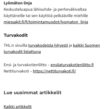
Lyömäton linja
Keskusteluapua lähisuhde- ja perheväkivaltaa
käyttäneille tai sen käyttöä pelkääville miehille
miessakit.fi/fi/toimintamuodot/lyomaton_linja
Turvakodit
THL:n sivuilla
turvakodeista lyhyesti
ja
kaikki Suomen
turvakodit listattuna
Ensi- ja turvakotienliitto –
ensijaturvakotienliitto.fi
Nettiturvakoti –
https://nettiturvakoti.fi/
Lue uusimmat artikkelit
Kaikki artikkelit