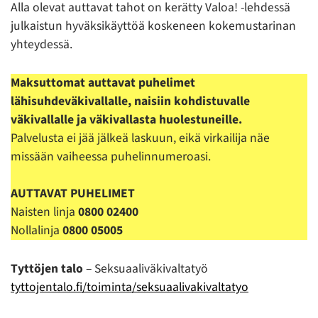
Alla olevat auttavat tahot on kerätty Valoa! -lehdessä
julkaistun hyväksikäyttöä koskeneen kokemustarinan
yhteydessä.
Maksuttomat auttavat puhelimet
lähisuhdeväkivallalle, naisiin kohdistuvalle
väkivallalle ja väkivallasta huolestuneille.
Palvelusta ei jää jälkeä laskuun, eikä virkailija näe
missään vaiheessa puhelinnumeroasi.
AUTTAVAT PUHELIMET
Naisten linja
0800 02400
Nollalinja
0800 05005
Tyttöjen talo
– Seksuaaliväkivaltatyö
tyttojentalo.fi/toiminta/seksuaalivakivaltatyo