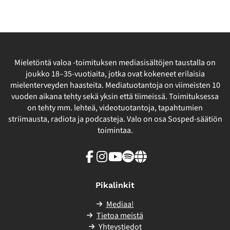
Mieletöntä valoa -toimituksen mediasisältöjen taustalla on
joukko 18–35-vuotiaita, jotka ovat kokeneet erilaisia
mielenterveyden haasteita. Mediatuotantoja on viimeisten 10
vuoden aikana tehty sekä yksin että tiimeissä. Toimituksessa
on tehty mm. lehteä, videotuotantoja, tapahtumien
striimausta, radiota ja podcasteja. Valo on osa Sosped-säätiön
toimintaa.
Facebook
Instagram
Youtube
Spotify
Linkki
sivuston
ulkopuolelle
Pikalinkit
Mediaa!
Tietoa meistä
Yhteystiedot