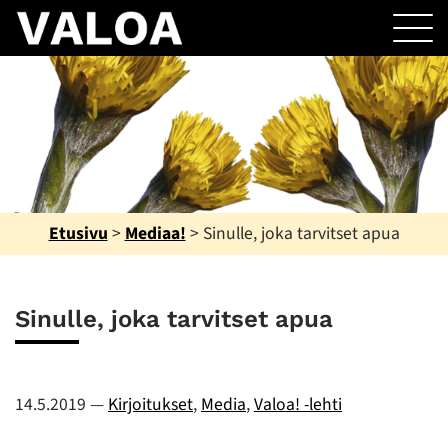
Etusivu
>
Mediaa!
>
Sinulle, joka tarvitset apua
Sinulle, joka tarvitset apua
14.5.2019
—
Kirjoitukset
,
Media
,
Valoa! -lehti