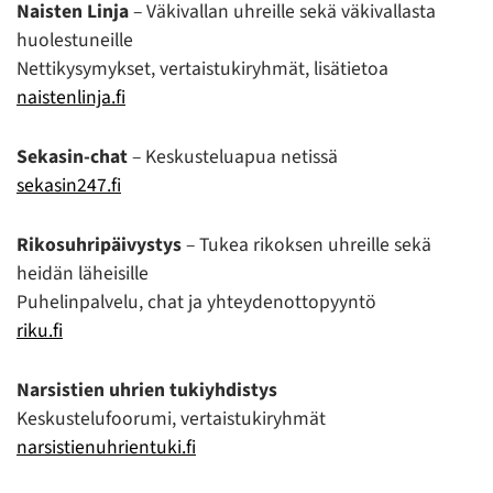
Naisten Linja
– Väkivallan uhreille sekä väkivallasta
huolestuneille
Nettikysymykset, vertaistukiryhmät, lisätietoa
naistenlinja.fi
Sekasin-chat
– Keskusteluapua netissä
sekasin247.fi
Rikosuhripäivystys
– Tukea rikoksen uhreille sekä
heidän läheisille
Puhelinpalvelu, chat ja yhteydenottopyyntö
riku.fi
Narsistien uhrien tukiyhdistys
Keskustelufoorumi, vertaistukiryhmät
narsistienuhrientuki.fi