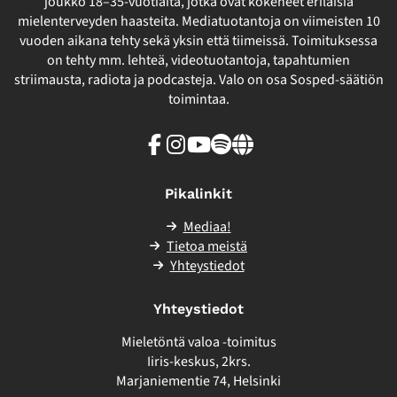
joukko 18–35-vuotiaita, jotka ovat kokeneet erilaisia
mielenterveyden haasteita. Mediatuotantoja on viimeisten 10
vuoden aikana tehty sekä yksin että tiimeissä. Toimituksessa
on tehty mm. lehteä, videotuotantoja, tapahtumien
striimausta, radiota ja podcasteja. Valo on osa Sosped-säätiön
toimintaa.
Facebook
Instagram
Youtube
Spotify
Linkki
sivuston
ulkopuolelle
Pikalinkit
Mediaa!
Tietoa meistä
Yhteystiedot
Yhteystiedot
Mieletöntä valoa -toimitus
Iiris-keskus, 2krs.
Marjaniementie 74, Helsinki