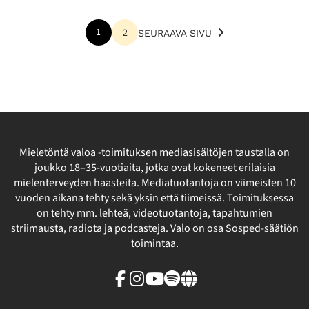
Lisää
1
2
SEURAAVA SIVU
artikkeleita
Mieletöntä valoa -toimituksen mediasisältöjen taustalla on
joukko 18–35-vuotiaita, jotka ovat kokeneet erilaisia
mielenterveyden haasteita. Mediatuotantoja on viimeisten 10
vuoden aikana tehty sekä yksin että tiimeissä. Toimituksessa
on tehty mm. lehteä, videotuotantoja, tapahtumien
striimausta, radiota ja podcasteja. Valo on osa Sosped-säätiön
toimintaa.
Facebook
Instagram
Youtube
Spotify
Linkki
sivuston
ulkopuolelle