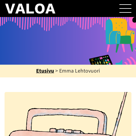
Etusivu
>
Emma Lehtovuori