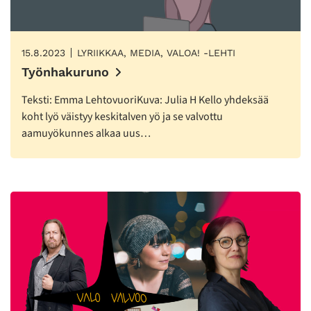
15.8.2023
LYRIIKKAA, MEDIA, VALOA! -LEHTI
Työnhakuruno
Teksti: Emma LehtovuoriKuva: Julia H Kello yhdeksää
koht lyö väistyy keskitalven yö ja se valvottu
aamuyökunnes alkaa uus…