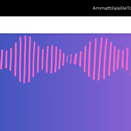
Ammattilaisille
T