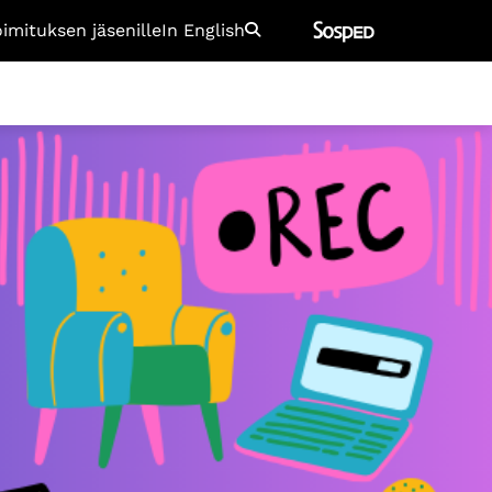
oimituksen jäsenille
In English
Etsi