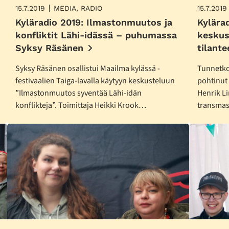
15.7.2019
MEDIA, RADIO
15.7.2019
Kyläradio 2019: Ilmastonmuutos ja
Kylära
konfliktit Lähi-idässä – puhumassa
keskus
Syksy Räsänen
tilant
Syksy Räsänen osallistui Maailma kylässä -
Tunnetko
festivaalien Taiga-lavalla käytyyn keskusteluun
pohtinut
”Ilmastonmuutos syventää Lähi-idän
Henrik L
konflikteja”. Toimittaja Heikki Krook…
transmas