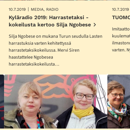
10.7.2019
MEDIA, RADIO
10.7.2019
Kyläradio 2019: Harrastetaksi -
TUOMO
kokeilusta kertoo Silja Ngobese
Imitaatt
kuulemat
Silja Ngobese on mukana Turun seudulla Lasten
ilmaston
harrastuksia varten kehitettyssä
varten. 
harrastetaksikokeilussa. Mervi Siren
haastattelee Ngobesea
harrastetaksikokeilusta…