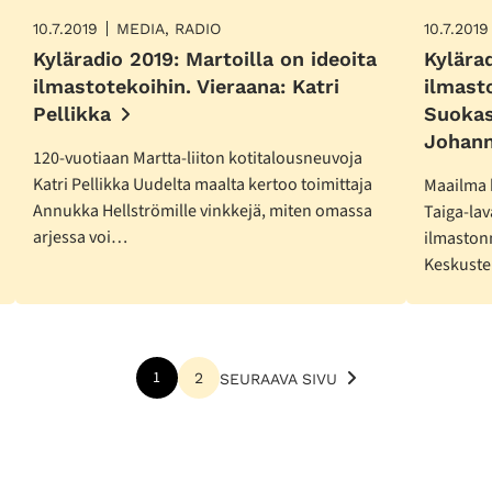
10.7.2019
MEDIA, RADIO
10.7.2019
Kyläradio 2019: Martoilla on ideoita
Kylära
ilmastotekoihin. Vieraana: Katri
ilmast
Pellikka
Suokas
Johann
120-vuotiaan Martta-liiton kotitalousneuvoja
Katri Pellikka Uudelta maalta kertoo toimittaja
Maailma k
Annukka Hellströmille vinkkejä, miten omassa
Taiga-lav
arjessa voi…
ilmaston
Keskuste
1
2
SEURAAVA SIVU