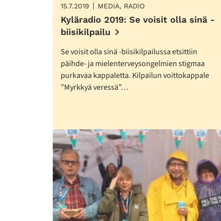
15.7.2019
MEDIA, RADIO
Kyläradio 2019: Se voisit olla sinä -
biisikilpailu
Se voisit olla sinä -biisikilpailussa etsittiin
päihde- ja mielenterveysongelmien stigmaa
purkavaa kappaletta. Kilpailun voittokappale
”Myrkkyä veressä”…