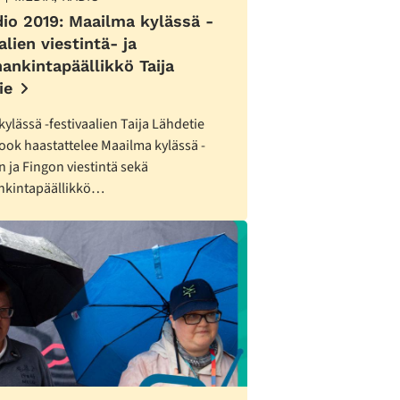
dio 2019: Maailma kylässä -
alien viestintä- ja
ankintapäällikkö Taija
ie
ylässä -festivaalien Taija Lähdetie
ook haastattelee Maailma kylässä -
in ja Fingon viestintä sekä
nkintapäällikkö…