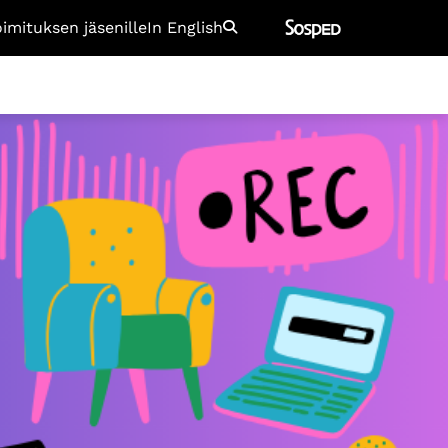
oimituksen jäsenille
In English
Etsi