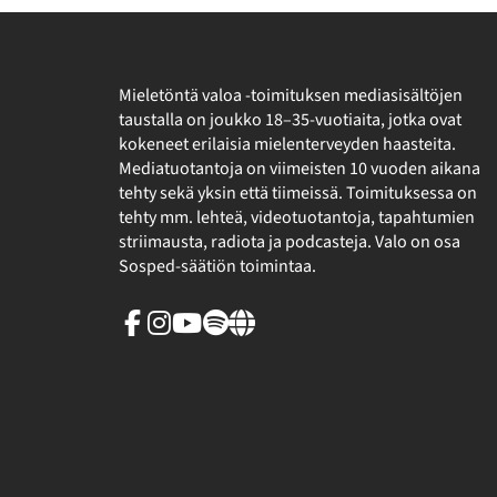
Mieletöntä valoa -toimituksen mediasisältöjen
taustalla on joukko 18–35-vuotiaita, jotka ovat
kokeneet erilaisia mielenterveyden haasteita.
Mediatuotantoja on viimeisten 10 vuoden aikana
tehty sekä yksin että tiimeissä. Toimituksessa on
tehty mm. lehteä, videotuotantoja, tapahtumien
striimausta, radiota ja podcasteja. Valo on osa
Sosped-säätiön toimintaa.
Facebook
Instagram
Youtube
Spotify
Linkki
sivuston
ulkopuolelle