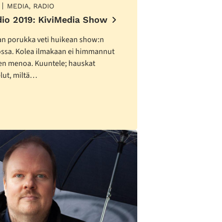
MEDIA, RADIO
dio 2019: KiviMedia Show
an porukka veti huikean show:n
ossa. Kolea ilmakaan ei himmannut
en menoa. Kuuntele; hauskat
lut, miltä…