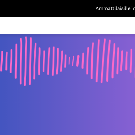
Ammattilaisille
T