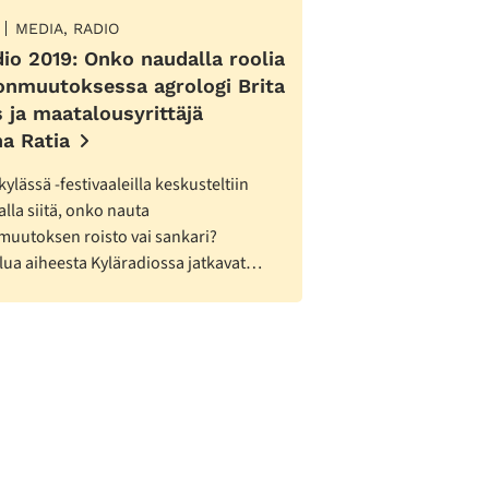
MEDIA, RADIO
dio 2019: Onko naudalla roolia
onmuutoksessa agrologi Brita
 ja maatalousyrittäjä
a Ratia
ylässä -festivaaleilla keskusteltiin
alla siitä, onko nauta
muutoksen roisto vai sankari?
lua aiheesta Kyläradiossa jatkavat…