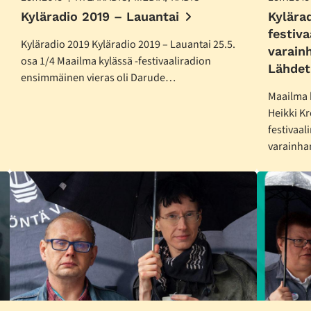
Kyläradio 2019 – Lauantai
Kylära
festiva
Kyläradio 2019 Kyläradio 2019 – Lauantai 25.5.
varainh
osa 1/4 Maailma kylässä -festivaaliradion
Lähdet
ensimmäinen vieras oli Darude…
Maailma k
Heikki Kr
festivaal
varainha