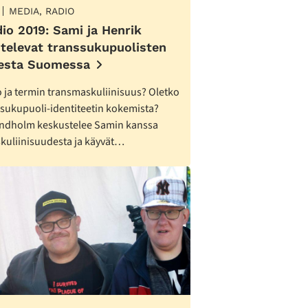
MEDIA, RADIO
dio 2019: Sami ja Henrik
televat transsukupuolisten
eesta Suomessa
 ja termin transmaskuliinisuus? Oletko
 sukupuoli-identiteetin kokemista?
indholm keskustelee Samin kanssa
kuliinisuudesta ja käyvät…