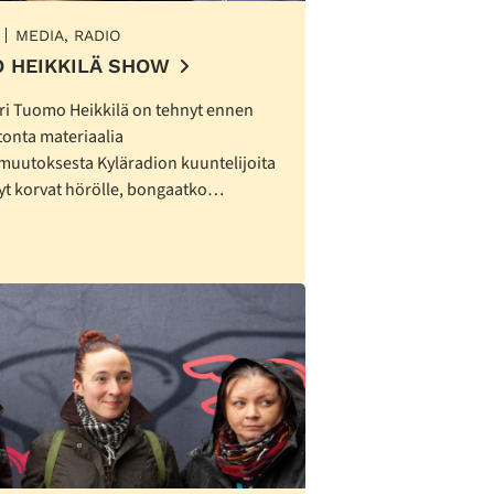
MEDIA, RADIO
 HEIKKILÄ SHOW
ori Tuomo Heikkilä on tehnyt ennen
onta materiaalia
muutoksesta Kyläradion kuuntelijoita
Nyt korvat hörölle, bongaatko…