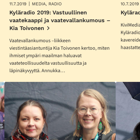
11.7.2019
MEDIA, RADIO
10.7.2019
Kyläradio 2019: Vastuullinen
Kylära
vaatekaappi ja vaatevallankumous –
KiviMedi
Kia Toivonen
Kyläradi
kavereid
Vaatevallankumous –liikkeen
haastatte
viestintäasiantuntija Kia Toivonen kertoo, miten
ihmiset ympäri maailman haluavat
vaateteollisuudelta vastuullisuutta ja
läpinäkyvyyttä. Annukka…