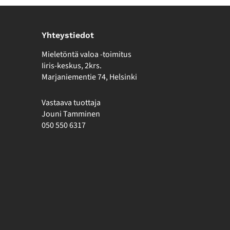
Yhteystiedot
Mieletöntä valoa -toimitus
Iiris-keskus, 2krs.
Marjaniementie 74, Helsinki
Vastaava tuottaja
Jouni Tamminen
050 550 6317