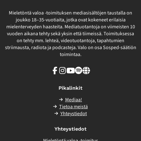
Mieletöntä valoa -toimituksen mediasisältöjen taustalla on
joukko 18–35-vuotiaita, jotka ovat kokeneet erilaisia
mielenterveyden haasteita. Mediatuotantoja on viimeisten 10
vuoden aikana tehty sekä yksin että tiimeissä. Toimituksessa
on tehty mm. lehteä, videotuotantoja, tapahtumien
striimausta, radiota ja podcasteja. Valo on osa Sosped-säätiön
toimintaa.
Facebook
Instagram
Youtube
Spotify
Linkki
sivuston
ulkopuolelle
Pikalinkit
Mediaa!
Tietoa meistä
Yhteystiedot
Yhteystiedot
Mieletöntä valoa -toimitus