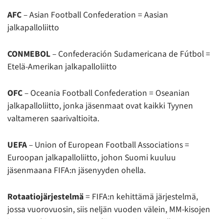
AFC
– Asian Football Confederation = Aasian
jalkapalloliitto
CONMEBOL
– Confederación Sudamericana de Fútbol =
Etelä-Amerikan jalkapalloliitto
OFC
– Oceania Football Confederation = Oseanian
jalkapalloliitto, jonka jäsenmaat ovat kaikki Tyynen
valtameren saarivaltioita.
UEFA
– Union of European Football Associations =
Euroopan jalkapalloliitto, johon Suomi kuuluu
jäsenmaana FIFA:n jäsenyyden ohella.
Rotaatiojärjestelmä
= FIFA:n kehittämä järjestelmä,
jossa vuorovuosin, siis neljän vuoden välein, MM-kisojen