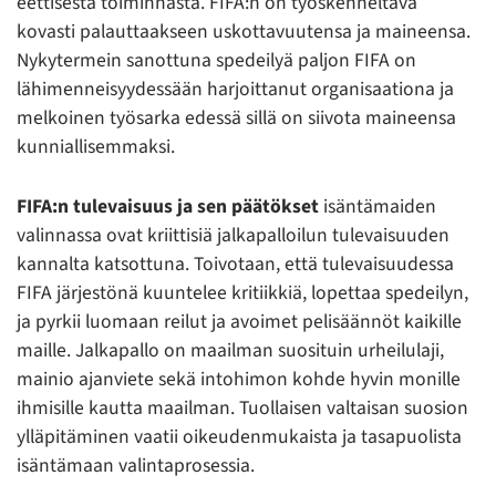
eettisestä toiminnasta. FIFA:n on työskenneltävä
kovasti palauttaakseen uskottavuutensa ja maineensa.
Nykytermein sanottuna spedeilyä paljon FIFA on
lähimenneisyydessään harjoittanut organisaationa ja
melkoinen työsarka edessä sillä on siivota maineensa
kunniallisemmaksi.
FIFA:n tulevaisuus ja sen päätökset
isäntämaiden
valinnassa ovat kriittisiä jalkapalloilun tulevaisuuden
kannalta katsottuna. Toivotaan, että tulevaisuudessa
FIFA järjestönä kuuntelee kritiikkiä, lopettaa spedeilyn,
ja pyrkii luomaan reilut ja avoimet pelisäännöt kaikille
maille. Jalkapallo on maailman suosituin urheilulaji,
mainio ajanviete sekä intohimon kohde hyvin monille
ihmisille kautta maailman. Tuollaisen valtaisan suosion
ylläpitäminen vaatii oikeudenmukaista ja tasapuolista
isäntämaan valintaprosessia.