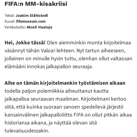
FIFA:n MM-kisakriisi
Teksti:
Joakim Ståhlstedt
Kuvat:
fifamuseum.com
Verkkotaitto:
Akseli Haataja
Hei
,
Jokke tässä
!
Olen aiemminkin monta kirjoitelmaa
väsännyt tähän Valoa!-lehteen. Nyt tartun aiheeseen,
jollainen on minulle hyvin tuttu, olenhan ollut valtaosan
elämääni innokas jalkapallon seuraaja.
Aihe
on tämän kirjoitelmankin työstämisen aikaan
todella paljon polemiikkia aiheuttanut kautta
jalkapalloa seuraavan maailman. Kirjoitelmani kertoo
siitä, että kuinka suoraan sanoen spedeilevä järjestö
kansainvälinen jalkapalloliitto FIFA on ollut pitkän aikaa
historiansa aikana, ja näyttää olevan sitä
tulevaisuudessakin.