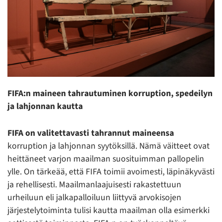
FIFA:n maineen tahra
utumi
nen korruption, spedeilyn
ja lahjonnan kautta
FIFA on valitettavasti tahrannut maineensa
korruption ja lahjonnan syytöksillä. Nämä väitteet ovat
heittäneet varjon maailman suosituimman pallopelin
ylle. On tärkeää, että FIFA toimii avoimesti, läpinäkyvästi
ja rehellisesti. Maailmanlaajuisesti rakastettuun
urheiluun eli jalkapalloiluun liittyvä arvokisojen
järjestelytoiminta tulisi kautta maailman olla esimerkki