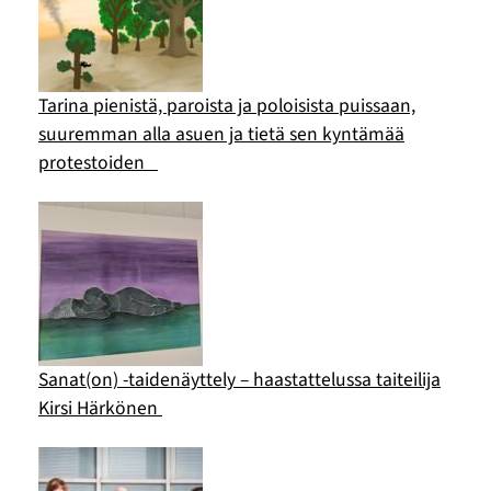
Tarina pienistä, paroista ja poloisista puissaan,
suuremman alla asuen ja tietä sen kyntämää
protestoiden
Sanat(on) -taidenäyttely – haastattelussa taiteilija
Kirsi Härkönen