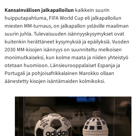
Kansainvälisen jalkapalloilun
kaikkein suurin
huipputapahtuma, FIFA World Cup eli jalkapalloilun
miesten MM-turnaus, on jalkapallon ystäville maailman
suurin juhla. Tulevaisuuden isännyyskysymykset ovat
kuitenkin herättäneet kysymyksiä ja epäilyksiä. Vuoden
2030 MM-kisojen isännyys on suunniteltu melkoisen
monimutkaiseksi, kun kolme maata ja niiden yhteistyö
otetaan huomioon. Länsieurooppalaiset Espanja ja
Portugali ja pohjoisafrikkalainen Marokko ollaan
äänestetty kisojen isäntämaiden kolmikoksi.