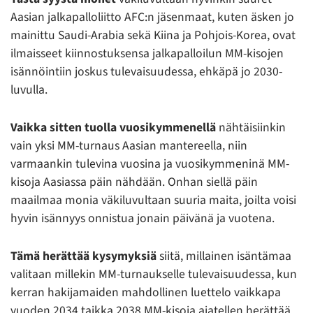
Aasian jalkapalloliitto AFC:n jäsenmaat, kuten äsken jo
mainittu Saudi-Arabia sekä Kiina ja Pohjois-Korea, ovat
ilmaisseet kiinnostuksensa jalkapalloilun MM-kisojen
isännöintiin joskus tulevaisuudessa, ehkäpä jo 2030-
luvulla.
V
aikka sitten tuolla vuosikymmenellä
nähtäisiinkin
vain yksi MM-turnaus Aasian mantereella, niin
varmaankin tulevina vuosina ja vuosikymmeninä MM-
kisoja Aasiassa päin nähdään. Onhan siellä päin
maailmaa monia väkiluvultaan suuria maita, joilta voisi
hyvin isännyys onnistua jonain päivänä ja vuotena.
Tämä herättää kysymyksiä
siitä, millainen isäntämaa
valitaan millekin MM-turnaukselle tulevaisuudessa, kun
kerran hakijamaiden mahdollinen luettelo vaikkapa
vuoden 2034 taikka 2038 MM-kisoja ajatellen herättää