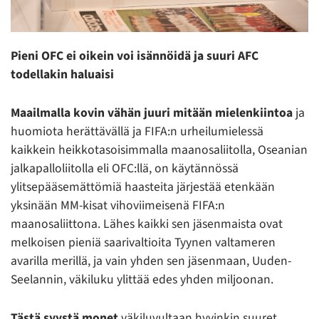
Pieni OFC ei oikein voi isännöidä ja suuri AFC
todellakin haluaisi
Maailmalla kovin vähän juuri mitään mielenkiintoa
ja
huomiota herättävällä ja FIFA:n urheilumielessä
kaikkein heikkotasoisimmalla maanosaliitolla, Oseanian
jalkapalloliitolla eli OFC:llä, on käytännössä
ylitsepääsemättömiä haasteita järjestää etenkään
yksinään MM-kisat vihoviimeisenä FIFA:n
maanosaliittona. Lähes kaikki sen jäsenmaista ovat
melkoisen pieniä saarivaltioita Tyynen valtameren
avarilla merillä, ja vain yhden sen jäsenmaan, Uuden-
Seelannin, väkiluku ylittää edes yhden miljoonan.
Tästä syystä monet
väkiluvultaan hyvinkin suuret