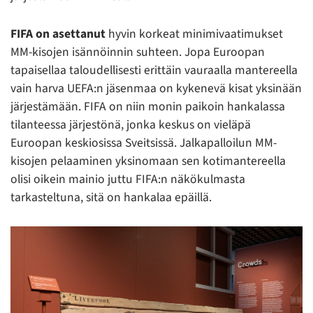
FIFA on asettanut
hyvin korkeat minimivaatimukset
MM-kisojen isännöinnin suhteen. Jopa Euroopan
tapaisellaa taloudellisesti erittäin vauraalla mantereella
vain harva UEFA:n jäsenmaa on kykenevä kisat yksinään
järjestämään. FIFA on niin monin paikoin hankalassa
tilanteessa järjestönä, jonka keskus on vieläpä
Euroopan keskiosissa Sveitsissä. Jalkapalloilun MM-
kisojen pelaaminen yksinomaan sen kotimantereella
olisi oikein mainio juttu FIFA:n näkökulmasta
tarkasteltuna, sitä on hankalaa epäillä.