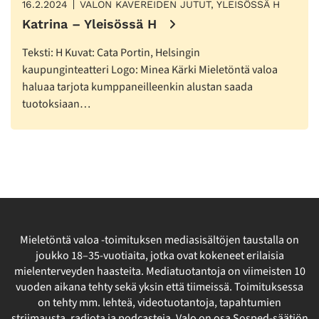
16.2.2024
VALON KAVEREIDEN JUTUT, YLEISÖSSÄ H
Katrina – Yleisössä H
Teksti: H Kuvat: Cata Portin, Helsingin
kaupunginteatteri Logo: Minea Kärki Mieletöntä valoa
haluaa tarjota kumppaneilleenkin alustan saada
tuotoksiaan…
Mieletöntä valoa -toimituksen mediasisältöjen taustalla on
joukko 18–35-vuotiaita, jotka ovat kokeneet erilaisia
mielenterveyden haasteita. Mediatuotantoja on viimeisten 10
vuoden aikana tehty sekä yksin että tiimeissä. Toimituksessa
on tehty mm. lehteä, videotuotantoja, tapahtumien
striimausta, radiota ja podcasteja. Valo on osa Sosped-säätiön