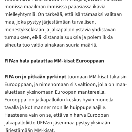
monissa maailman ihmisissä pääasiassa ikäviä
mielleyhtymiä. On tärkeää, että isäntämaaksi valitaan
maa, joka pystyy järjestämään turvallisen,
menestyksekkään ja jalkapallon ystäviä yhdistävän
turnauksen, eikä kiistanalaisuuksia ja polemiikkia
aiheuta tuo valtio ainakaan suuria määriä.
FIFA:n halu palauttaa MM-kisat Eurooppaan
FIFA on jo pitkään pyrkinyt
tuomaan MM-kisat takaisin
Eurooppaan, ja nimenomaan siis valtioon, jolla on maa-
aluettaan yksinomaan Euroopan mantereella.
Eurooppa on jalkapalloilun keskus hyvin monella
tavalla ja kotimanner monille huippupelaajille.
Haasteena vain on se, että vain harva Euroopan
jalkapalloliitto UEFA:n jäsenmaa pystyy yksinään
järjestämään MM-kisat.