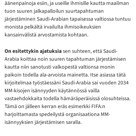
äänenpainoja esiin, ja useille ihmisille kautta maailman
tuon suuren jalkapalloilun suurtapahtuman
järjestäminen Saudi-Arabian tapaisessa valtiossa tuntuu
monista pelkältä irvailulta ihmisoikeuksien
kansainvälistä arvostamista kohtaan.
On esitettykin ajatuksia
sen suhteen, että Saudi-
Arabia koittaa noin suuren tapahtuman järjestämisen
kautta niin sanotusti valkopestä valtionsa monin
paikoin todella ala-arvoista mainetta. Itse asiassa tätä
kirjoitelmaa työstäessäni Saudi-Arabia sai vuoden 2034
MM-kisojen isännyyden käytännössä vailla
vastaehdokkaita todella hämäräperäisissä olosuhteissa.
Tämä on jälleen kerran eräs esimerkki FIFA:n
harjoittamasta spedeilystä organisaationa MM-
isännyyksien järjestämisen saralla.