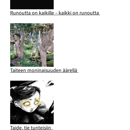
Runoutta on kaikille – kaikki on runoutta
Taiteen moninaisuuden äärellä
Taide, tie tunteisiin