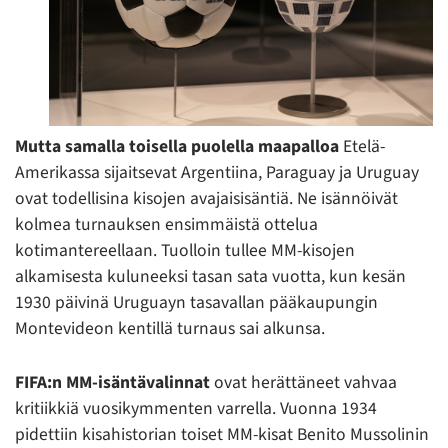
Mutta samalla toisella puolella maapalloa
Etelä-
Amerikassa sijaitsevat Argentiina, Paraguay ja Uruguay
ovat todellisina kisojen avajaisisäntiä. Ne isännöivät
kolmea turnauksen ensimmäistä ottelua
kotimantereellaan. Tuolloin tullee MM-kisojen
alkamisesta kuluneeksi tasan sata vuotta, kun kesän
1930 päivinä Uruguayn tasavallan pääkaupungin
Montevideon kentillä turnaus sai alkunsa.
FIFA:n MM-isäntävalinnat
ovat herättäneet vahvaa
kritiikkiä vuosikymmenten varrella. Vuonna 1934
pidettiin kisahistorian toiset MM-kisat Benito Mussolinin