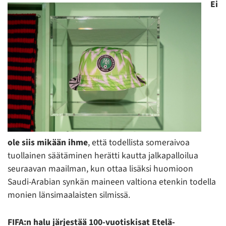
Ei
ole siis mikä
än
ihme
, että todellista someraivoa
tuollainen säätäminen herätti kautta jalkapalloilua
seuraavan maailman, kun ottaa lisäksi huomioon
Saudi-Arabian synkän maineen valtiona etenkin todella
monien länsimaalaisten silmissä.
FIFA:n halu järjestää 100-vuotiskisat Etelä-