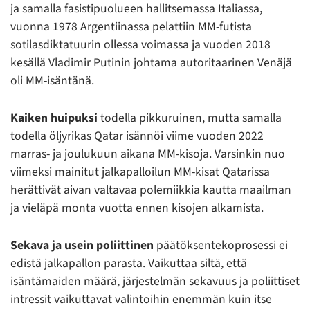
ja samalla fasistipuolueen hallitsemassa Italiassa,
vuonna 1978 Argentiinassa pelattiin MM-futista
sotilasdiktatuurin ollessa voimassa ja vuoden 2018
kesällä Vladimir Putinin johtama autoritaarinen Venäjä
oli MM-isäntänä.
K
aiken huipuksi
todella pikkuruinen, mutta samalla
todella öljyrikas Qatar isännöi viime vuoden 2022
marras- ja joulukuun aikana MM-kisoja. Varsinkin nuo
viimeksi mainitut jalkapalloilun MM-kisat Qatarissa
herättivät aivan valtavaa polemiikkia kautta maailman
ja vieläpä monta vuotta ennen kisojen alkamista.
Sekava ja usein poliittinen
päätöksentekoprosessi ei
edistä jalkapallon parasta. Vaikuttaa siltä, että
isäntämaiden määrä, järjestelmän sekavuus ja poliittiset
intressit vaikuttavat valintoihin enemmän kuin itse