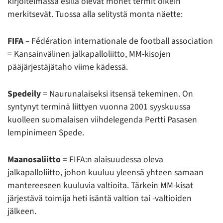
kirjoitelmassa esillä olevat monet termit oikein
merkitsevät. Tuossa alla selitystä monta näette:
FIFA
– Fédération internationale de football association
= Kansainvälinen jalkapalloliitto, MM-kisojen
pääjärjestäjätaho viime kädessä.
Spedeily
= Naurunalaiseksi itsensä tekeminen. On
syntynyt terminä liittyen vuonna 2001 syyskuussa
kuolleen suomalaisen viihdelegenda Pertti Pasasen
lempinimeen Spede.
Maanosaliitto
= FIFA:n alaisuudessa oleva
jalkapalloliitto, johon kuuluu yleensä yhteen samaan
mantereeseen kuuluvia valtioita. Tärkein MM-kisat
järjestävä toimija heti isäntä valtion tai -valtioiden
jälkeen.