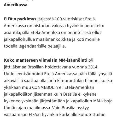
Amerikassa
FIFA:n pyrkimys
järjestää 100-vuotiskisat Etelä-
Amerikassa on historian valossa hyvinkin perusteltu
asiantila, sillä Etelä-Amerikka on perinteisesti ollut
jalkapallohullua maailmankolkkaa ja koti monille
todella legendaarisille pelaajille.
Koko mantereen viimeisin MM-isännöinti
oli
jättiläismaa Brasilian hoidettavana vuonna 2014.
Uudelleenisännöinti Etelä-Amerikassa päin tällä lyhyellä
aikavälillä saattaa olla järin kimuranttikin tilanne, koska
yksikään muu CONMEBOL:n eli Etelä-Amerikan
jalkapalloliiton jäsenmaa kuin Brasilia ei kykene
kykenee yksinään järjestämään jalkapalloilun MM-kisoja
tämän ajan maailmassa. Vain Brasilia pystyy
vastaamaan FIFA:n hyvinkin korkealle kohotettuihin