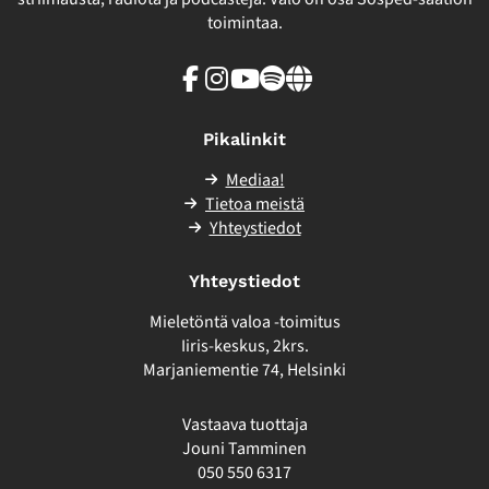
toimintaa.
Facebook
Instagram
Youtube
Spotify
Linkki
sivuston
ulkopuolelle
Pikalinkit
Mediaa!
Tietoa meistä
Yhteystiedot
Yhteystiedot
Mieletöntä valoa -toimitus
Iiris-keskus, 2krs.
Marjaniementie 74, Helsinki
Vastaava tuottaja
Jouni Tamminen
050 550 6317