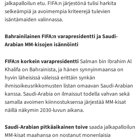
jalkapalloilun etu. FIFA:n järjestönä tulisi harkita
selkeämpiä ja avoimempia kriteerejä tulevien
isäntämaiden valinnassa.
Bahrainilainen FIFA:n varapresidentti ja Saudi-
Arabian MM-kisojen isännöinti
FIFA:n korkein varapresidentti
Salman bin Ibrahim Al
Khalifa on Bahrainista, ja hänen synnyinmaansa on
hyvin läheisissä väleissä erittäin synkän
ihmisoikeusrikkomusten listan omaavan Saudi-Arabian
kanssa. Saudi-Arabia on ilmaissut todella vahvan sekä
samalla avoimen kiinnostuksensa järjestää MM-kisat
näillä näkymin 2030-luvun aikana.
Saudi-Arabian pitkäaikainen toive
saada jalkapalloilun
MM-kisat maahansa on nostanut monenlaisia