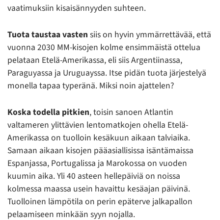
vaatimuksiin kisaisännyyden suhteen.
Tuota taustaa vasten
siis on hyvin ymmärrettävää, että
vuonna 2030 MM-kisojen kolme ensimmäistä ottelua
pelataan Etelä-Amerikassa, eli siis Argentiinassa,
Paraguyassa ja Uruguayssa. Itse pidän tuota järjestelyä
monella tapaa typeränä. Miksi noin ajattelen?
Koska todella pitkien
, toisin sanoen Atlantin
valtameren ylittävien lentomatkojen ohella Etelä-
Amerikassa on tuolloin kesäkuun aikaan talviaika.
Samaan aikaan kisojen pääasiallisissa isäntämaissa
Espanjassa, Portugalissa ja Marokossa on vuoden
kuumin aika. Yli 40 asteen hellepäiviä on noissa
kolmessa maassa usein havaittu kesäajan päivinä.
Tuolloinen lämpötila on perin epäterve jalkapallon
pelaamiseen minkään syyn nojalla.