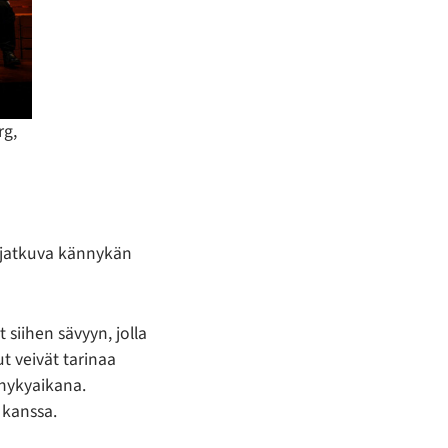
rg,
tä jatkuva kännykän
t siihen sävyyn, jolla
ut veivät tarinaa
 nykyaikana.
 kanssa.