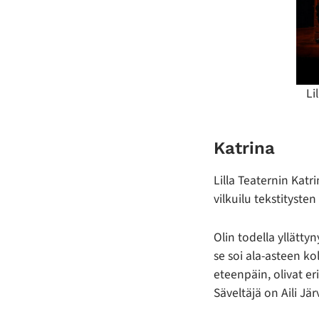
Li
Katrina
Lilla Teaternin Katr
vilkuilu tekstitysten
Olin todella yllättyn
se soi ala-asteen ko
eteenpäin, olivat er
Säveltäjä on Aili J