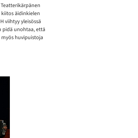
. Teatterikärpänen
 kiitos äidinkielen
 H viihtyy yleisössä
 pidä unohtaa, että
n myös huvipuistoja