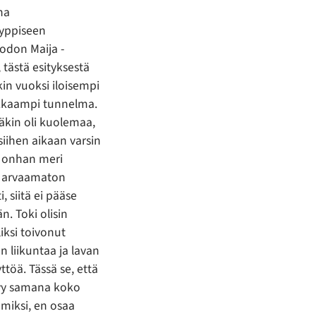
na
yppiseen
odon Maija -
 tästä esityksestä
kin vuoksi iloisempi
ikkaampi tunnelma.
säkin oli kuolemaa,
siihen aikaan varsin
ja onhan meri
n arvaamaton
, siitä ei pääse
n. Toki olisin
iksi toivonut
liikuntaa ja lavan
töä. Tässä se, että
yy samana koko
 miksi, en osaa