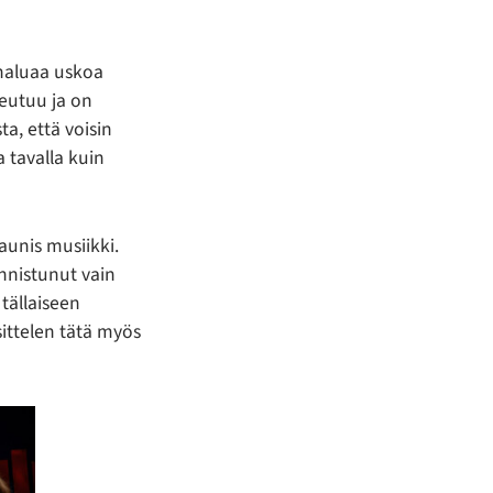
 haluaa uskoa
peutuu ja on
ta, että voisin
a tavalla kuin
aunis musiikki.
onnistunut vain
 tällaiseen
ttelen tätä myös