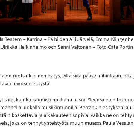
lla Teatern – Katrina – På bilden Aili Järvelä, Emma Klingenbe
Ulriikka Heikinheimo och Senni Valtonen – Foto Cata Portin
ina on ruotsinkielinen esitys, eikä siitä pääse mihinkään, et
 takia häiritsee esitystä.
yt siitä, kuinka kauniisti nokkahuilu soi. Yleensä olen tottunu
lmannella luokalla musiikintunnilla. Kerrankin esityksen laul
ittäin koskettavia ja aikakauteen sopivia, vaikka ne on tehty
ärvelä, joka on tehnyt yhteistyötä muun muassa Paula Vesalan