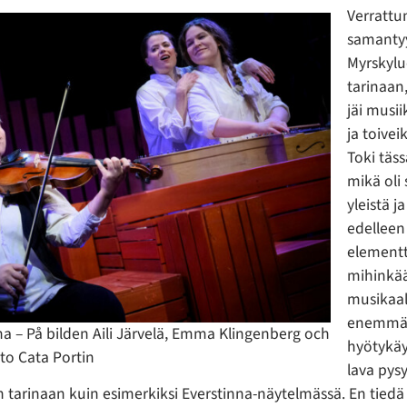
Verrattu
samanty
Myrskylu
tarinaan,
jäi musii
ja toive
Toki täs
mikä oli 
yleistä 
edellee
elementti
mihinkää
musikaal
enemmän 
ina – På bilden Aili Järvelä, Emma Klingenberg och
hyötykäyt
to Cata Portin
lava pys
 tarinaan kuin esimerkiksi Everstinna-näytelmässä. En tiedä