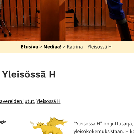
Etusivu
>
Mediaa!
>
Katrina – Yleisössä H
 Yleisössä H
avereiden jutut
,
Yleisössä H
ngin
”Yleisössä H” on juttusarja,
yleisökokemuksistaan. H ko