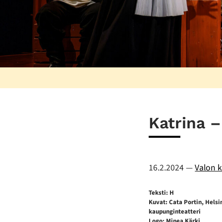
Katrina –
16.2.2024
—
Valon k
Teksti: H
Kuvat: Cata Portin, Helsi
kaupunginteatteri
Logo: Minea Kärki