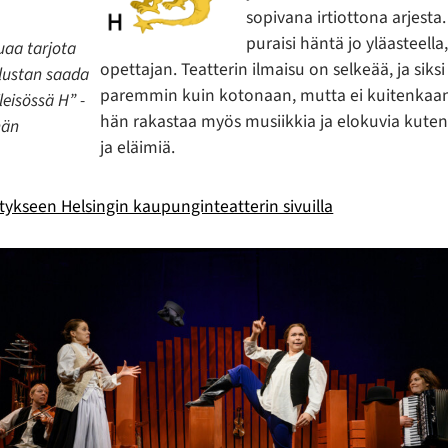
sopivana irtiottona arjesta
puraisi häntä jo yläasteella,
uaa tarjota
opettajan. Teatterin ilmaisu on selkeää, ja siksi
lustan saada
paremmin kuin kotonaan, mutta ei kuitenkaan
leisössä H” -
hän rakastaa myös musiikkia ja elokuvia kute
hän
ja eläimiä.
itykseen Helsingin kaupunginteatterin sivuilla