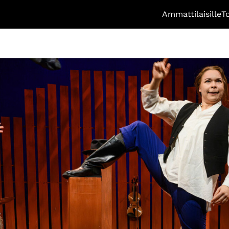
Ammattilaisille
T