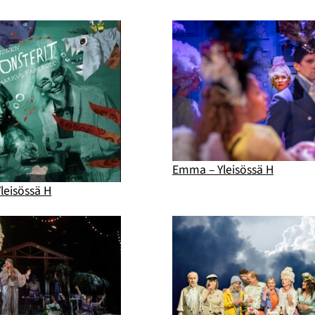
Emma – Yleisössä H
leisössä H