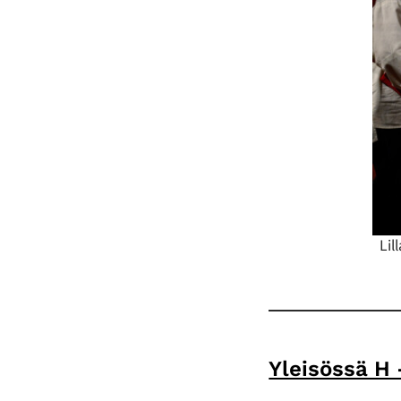
Lil
Yleisössä H 