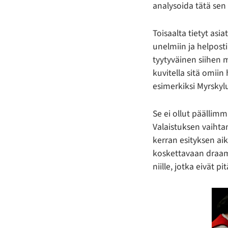
analysoida tätä se
Toisaalta tietyt asi
unelmiin ja helpost
tyytyväinen siihen m
kuvitella sitä omiin
esimerkiksi Myrskyl
Se ei ollut päällimm
Valaistuksen vaihtam
kerran esityksen aik
koskettavaan draam
niille, jotka eivät 