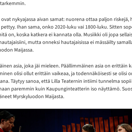
n tarkemmin.
at ovat nykyajassa aivan samat: nuorena ottaa paljon riskejä,
i pettyy. Ihan sama, onko 2020-luku vai 1800-luku. Sitten so
itä on, koska katkera ei kannata olla. Musiikki oli jopa sellais
 hautajaisiini, mutta onneksi hautajaisissa ei mässäilty samall
uodon Maijassa.
äinen asia, joka jäi mieleen. Päällimmäinen asia on erittäin k
inen olisi ollut erittäin vaikeaa, ja todennäköisesti se olisi 
ana. Täytyy sanoa, että Lilla Teaternin intiimi tunnelma sopii
aan paremmin kuin Kaupunginteatterin iso näyttämö. Suosi
pitäneet Myrskyluodon Maijasta.