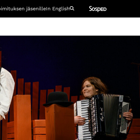
oimituksen jäsenille
In English
Etsi