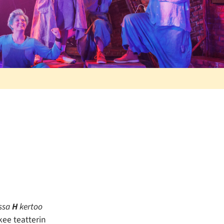
ossa
H
kertoo
ee teatterin