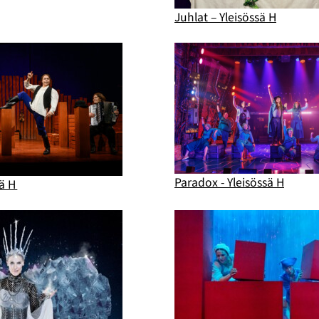
Juhlat – Yleisössä H
Paradox - Yleisössä H
sä H