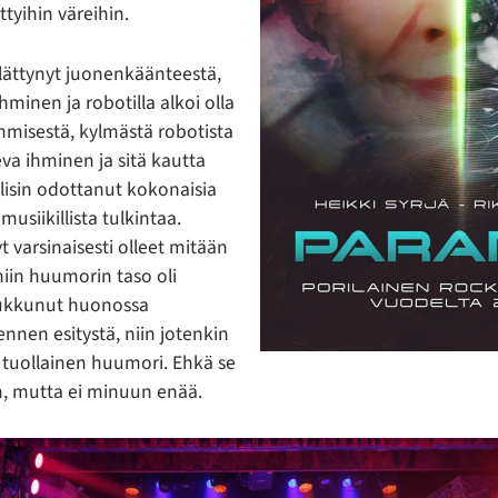
ettyihin väreihin.
 yllättynyt juonenkäänteestä,
ihminen ja robotilla alkoi olla
ihmisestä, kylmästä robotista
a ihminen ja sitä kautta
lisin odottanut kokonaisia
usiikillista tulkintaa.
yt varsinaisesti olleet mitään
niin huumorin taso oli
nukkunut huonossa
nnen esitystä, niin jotenkin
t tuollainen huumori. Ehkä se
iin, mutta ei minuun enää.