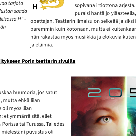
uaa tarjota
sopivana irtiottona arjesta
lustan saada
puraisi häntä jo yläasteella,
leisössä H” -
opettajan. Teatterin ilmaisu on selkeää ja siksi
hän
paremmin kuin kotonaan, mutta ei kuitenkaan
hän rakastaa myös musiikkia ja elokuvia kute
ja eläimiä.
tykseen Porin teatterin sivuilla
uskaa huumoria, jos satut
 mutta ehkä liian
s oli myös liian
: et ymmärrä sitä, ellet
Porissa tai Turussa. Tai edes
 mielestäni puvustus oli