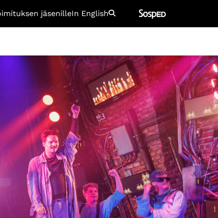
oimituksen jäsenille
In English
Etsi