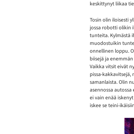
keskittynyt liikaa ti
Tosin olin iloisesti
jossa robotti olikin 
tunteita. Kylmästä 
muodostuikin tuntev
onnellinen loppu. O
biisejä ja enemmän m
Vaikka vitsit eivät n
pissa-kakkavitsejä, 
samanlaista. Olin 
asennossa autossa e
ei vain enää iskeny
iskee se teini-ikäis