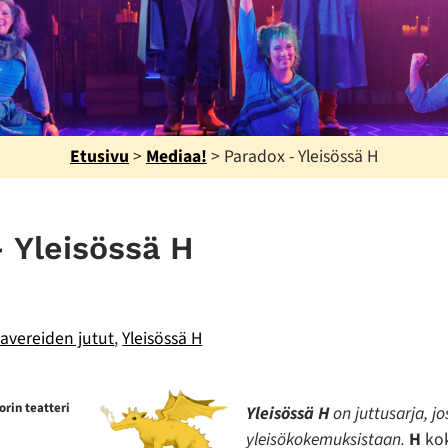
Etusivu
>
Mediaa!
>
Paradox - Yleisössä H
 Yleisössä H
avereiden jutut
,
Yleisössä H
rin teatteri
Yleisössä H
on juttusarja, j
yleisökokemuksistaan.
H
kok