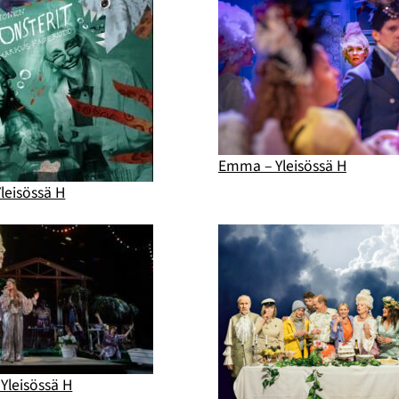
Emma – Yleisössä H
leisössä H
Yleisössä H