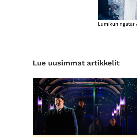
Lumikuningatar /
Lue uusimmat artikkelit