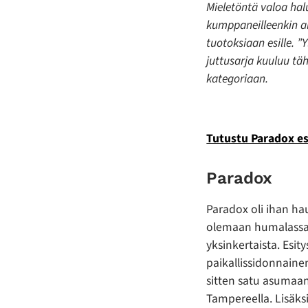
Mieletöntä valoa hal
kumppaneilleenkin a
tuotoksiaan esille. ”Y
juttusarja kuuluu tä
kategoriaan.
Tutustu Paradox esi
Paradox
Paradox oli ihan ha
olemaan humalassa,
yksinkertaista. Esity
paikallissidonnainen
sitten satu asumaan 
Tampereella. Lisäksi