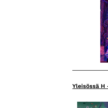
Yleisössä H 