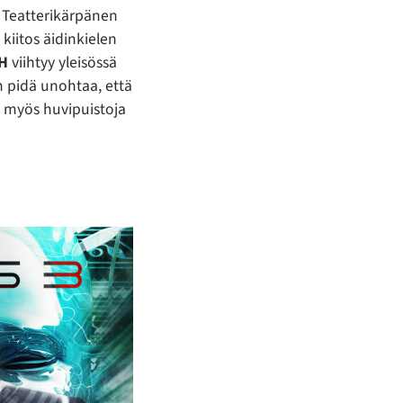
. Teatterikärpänen
 kiitos äidinkielen
H
viihtyy yleisössä
 pidä unohtaa, että
n myös huvipuistoja