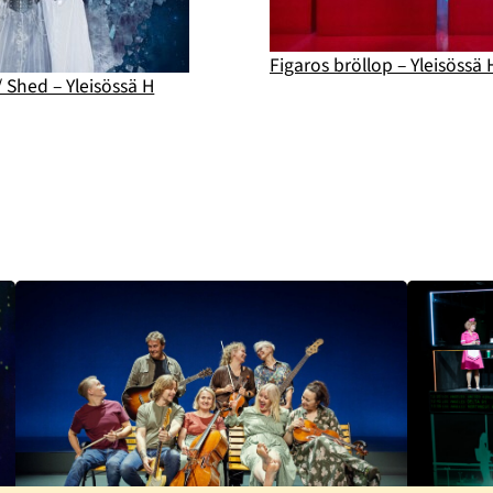
Figaros bröllop – Yleisössä 
 Shed – Yleisössä H