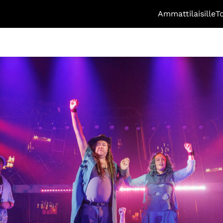
Ammattilaisille
T