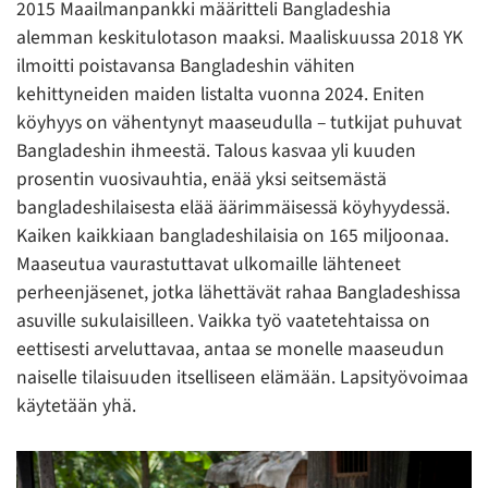
2015 Maailmanpankki määritteli Bangladeshia
alemman keskitulotason maaksi. Maaliskuussa 2018 YK
ilmoitti poistavansa Bangladeshin vähiten
kehittyneiden maiden listalta vuonna 2024. Eniten
köyhyys on vähentynyt maaseudulla – tutkijat puhuvat
Bangladeshin ihmeestä. Talous kasvaa yli kuuden
prosentin vuosivauhtia, enää yksi seitsemästä
bangladeshilaisesta elää äärimmäisessä köyhyydessä.
Kaiken kaikkiaan bangladeshilaisia on 165 miljoonaa.
Maaseutua vaurastuttavat ulkomaille lähteneet
perheenjäsenet, jotka lähettävät rahaa Bangladeshissa
asuville sukulaisilleen. Vaikka työ vaatetehtaissa on
eettisesti arveluttavaa, antaa se monelle maaseudun
naiselle tilaisuuden itselliseen elämään. Lapsityövoimaa
käytetään yhä.