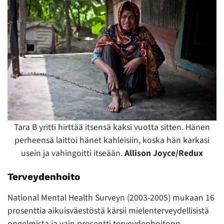
Tara B yritti hirttää itsensä kaksi vuotta sitten. Hänen
perheensä laittoi hänet kahleisiin, koska hän karkasi
usein ja vahingoitti itseään.
Allison Joyce/Redux
Terveydenhoito
National Mental Health Surveyn (2003-2005) mukaan 16
prosenttia aikuisväestöstä kärsii mielenterveydellisistä
ongelmista ja vain prosentti terveydenhoitoon