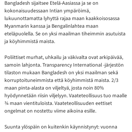
Bangladesh sijaitsee Etelä-Aasiassa ja se on
kokonaisuudessaan Intian ympäröimä,
lukuunottamatta lyhyttä rajaa maan kaakkoisosassa
Myanmarin kanssa ja Bengalinlahtea maan
eteläpuolella. Se on yksi maailman tiheimmin asutuista
ja köyhimmistä maista.
Poliittiset murhat, uhkailu ja väkivalta ovat arkipäivää,
samoin lahjonta. Transparency International -järjestön
tilaston mukaan Bangladesh on yksi maailman sekä
korruptoituneimmista että köyhimmistä maista. 2/3
maan pinta-alasta on viljeltyä, josta noin 80%
hyödynnetään riisin viljelyyn. Vaateteollisuus tuo maalle
¾ maan vientituloista. Vaateteollisuuden eettiset
ongelmat on nostettu viime aikoina esille.
Suunta ylöspäin on kuitenkin käynnistynyt: vuonna