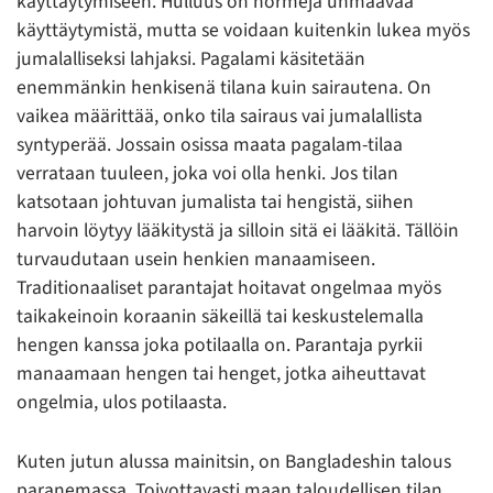
käyttäytymiseen. Hulluus on normeja uhmaavaa
käyttäytymistä, mutta se voidaan kuitenkin lukea myös
jumalalliseksi lahjaksi. Pagalami käsitetään
enemmänkin henkisenä tilana kuin sairautena. On
vaikea määrittää, onko tila sairaus vai jumalallista
syntyperää. Jossain osissa maata pagalam-tilaa
verrataan tuuleen, joka voi olla henki. Jos tilan
katsotaan johtuvan jumalista tai hengistä, siihen
harvoin löytyy lääkitystä ja silloin sitä ei lääkitä. Tällöin
turvaudutaan usein henkien manaamiseen.
Traditionaaliset parantajat hoitavat ongelmaa myös
taikakeinoin koraanin säkeillä tai keskustelemalla
hengen kanssa joka potilaalla on. Parantaja pyrkii
manaamaan hengen tai henget, jotka aiheuttavat
ongelmia, ulos potilaasta.
Kuten jutun alussa mainitsin, on Bangladeshin talous
paranemassa. Toivottavasti maan taloudellisen tilan