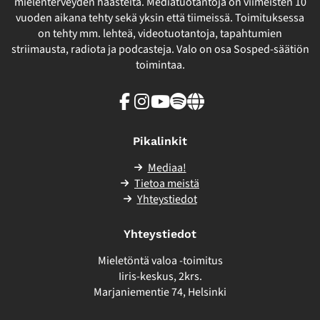
mielenterveyden haasteita. Mediatuotantoja on viimeisten 10
vuoden aikana tehty sekä yksin että tiimeissä. Toimituksessa
on tehty mm. lehteä, videotuotantoja, tapahtumien
striimausta, radiota ja podcasteja. Valo on osa Sosped-säätiön
toimintaa.
Facebook
Instagram
Youtube
Spotify
Linkki
sivuston
ulkopuolelle
Pikalinkit
Mediaa!
Tietoa meistä
Yhteystiedot
Yhteystiedot
Mieletöntä valoa -toimitus
Iiris-keskus, 2krs.
Marjaniementie 74, Helsinki