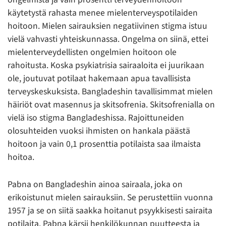
käytetystä rahasta menee mielenterveyspotilaiden
hoitoon. Mielen sairauksien negatiivinen stigma istuu
vielä vahvasti yhteiskunnassa. Ongelma on siinä, ettei
mielenterveydellisten ongelmien hoitoon ole
rahoitusta. Koska psykiatrisia sairaaloita ei juurikaan
ole, joutuvat potilaat hakemaan apua tavallisista
terveyskeskuksista. Bangladeshin tavallisimmat mielen
häiriöt ovat masennus ja skitsofrenia. Skitsofrenialla on
vielä iso stigma Bangladeshissa. Rajoittuneiden
olosuhteiden vuoksi ihmisten on hankala päästä
hoitoon ja vain 0,1 prosenttia potilaista saa ilmaista
hoitoa.
Pabna on Bangladeshin ainoa sairaala, joka on
erikoistunut mielen sairauksiin. Se perustettiin vuonna
1957 ja se on siitä saakka hoitanut psyykkisesti sairaita
potilaita. Pabna kärsii henkilökunnan puutteesta ja