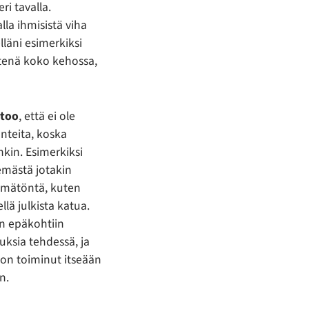
ri tavalla.
alla ihmisistä viha
elläni esimerkiksi
ytenä koko kehossa,
rtoo
, että
ei ole
unteita, koska
nkin. Esimerkiksi
emästä jotakin
symätöntä, kuten
lä julkista katua.
in epäkohtiin
uksia tehdessä, ja
 on toiminut itseään
n.