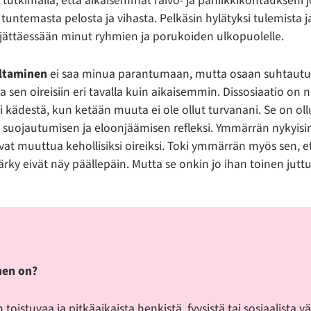
i tutkimalla, että aikaisemmat raivo- ja paniikkikohtaukseni j
tuntemasta pelosta ja vihasta. Pelkäsin hylätyksi tulemista j
n jättäessään minut ryhmien ja porukoiden ulkopuolelle.
altaminen
ei saa minua parantumaan, mutta osaan suhtaut
a sen oireisiin eri tavalla kuin aikaisemmin. Dissosiaatio on n
i kädestä, kun ketään muuta ei ole ollut turvanani. Se on oll
 suojautumisen ja eloonjäämisen refleksi. Ymmärrän nykyisi
vat muuttua kehollisiksi oireiksi. Toki ymmärrän myös sen, et
rky eivät näy päällepäin. Mutta se onkin jo ihan toinen juttu
nen on?
oistuvaa ja pitkäaikaista henkistä, fyysistä tai sosiaalista vä