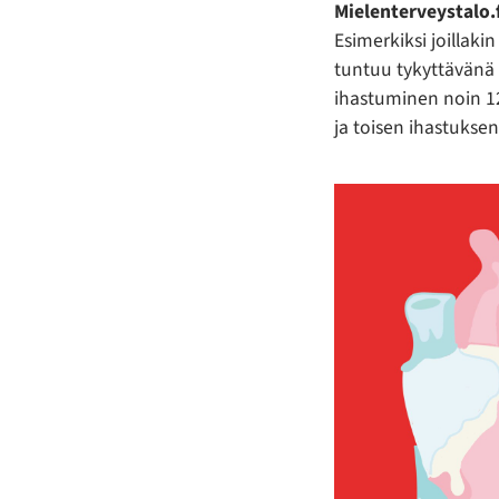
Mielenterveystalo
Esimerkiksi joillakin
tuntuu tykyttävänä ki
ihastuminen noin 1
ja toisen ihastukse