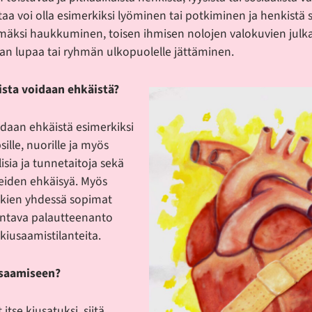
taa voi olla esimerkiksi lyöminen tai potkiminen ja henkistä s
hmäksi haukkuminen, toisen ihmisen nolojen valokuvien julk
man lupaa tai ryhmän ulkopuolelle jättäminen.
sta voidaan ehkäistä?
daan ehkäistä esimerkiksi
ille, nuorille ja myös
alisia ja tunnetaitoja sekä
teiden ehkäisyä. Myös
kkien yhdessä sopimat
entava palautteenanto
 kiusaamistilanteita.
usaamiseen?
itse kiusatuksi, siitä