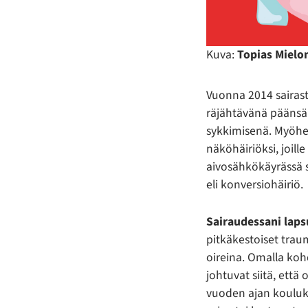
Kuva:
Topias Mielo
Vuonna 2014 sairas
räjähtävänä päänsä
sykkimisenä. Myöhe
näköhäiriöksi, joill
aivosähkökäyrässä s
eli konversiohäiriö.
Sairaudessani lap
pitkäkestoiset traum
oireina. Omalla koh
johtuvat siitä, että
vuoden ajan koulukiu