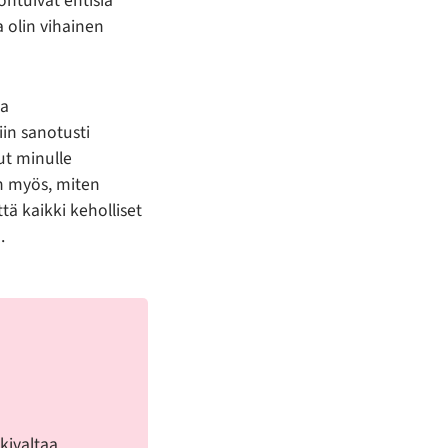
ohtuivat entisiä
a olin vihainen
ua
iin sanotusti
ut minulle
n myös, miten
tä kaikki keholliset
.
kivaltaa.