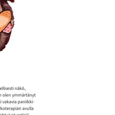
llisesti näkö,
min olen ymmärtänyt
i vakavia paniikki-
ykoterapian avulla