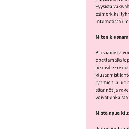
Fyysistä väkival
esimerkiksi ty
Internetissä il
Miten kiusaami
Kiusaamista voi
opettamalla laps
aikuisille sosia
kiusaamistilan
ryhmien ja luo
säännöt ja rak
voivat ehkäistä
Mistä apua ki
Jos on joutunut 