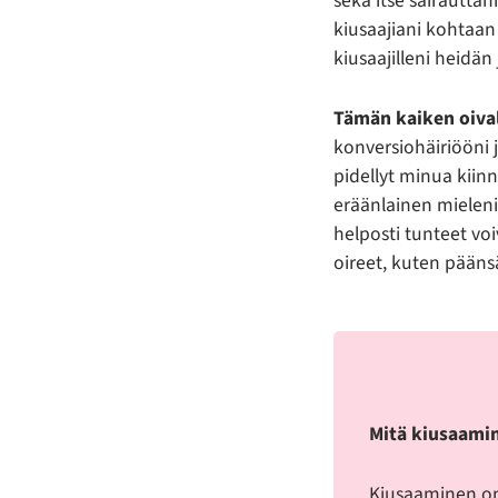
sekä itse sairauttan
kiusaajiani kohtaan 
kiusaajilleni heidä
Tämän kaiken oiv
konversiohäiriööni j
pidellyt minua kiinn
eräänlainen mieleni
helposti tunteet voi
oireet, kuten päänsä
Mitä kiusaami
Kiusaaminen on t