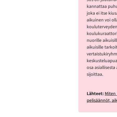
kannattaa puhua
joka ei itse kiu
aikuinen voi oll
kouluterveyden
koulukuraattori.
nuorille aikuisi
aikuisille tarko
vertaistukiryhm
keskusteluapua 
osa asiallisesta
sijoittaa.
Lähteet:
Miten 
pelisäännöt, aik