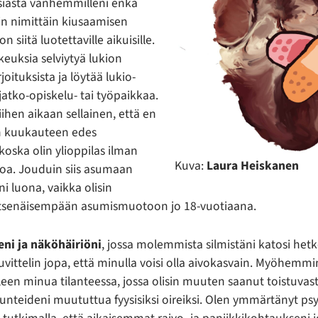
asiasta vanhemmilleni enkä
sin nimittäin kiusaamisen
 siitä luotettaville aikuisille.
keuksia selviytyä lukion
joituksista ja löytää lukio-
 jatko-opiskelu- tai työpaikkaa.
 siihen aikaan sellainen, että en
en kuukauteen edes
oska olin ylioppilas ilman
Kuva:
Laura Heiskanen
toa. Jouduin siis asumaan
äni luona, vaikka olisin
itsenäisempään asumismuotoon jo 18-vuotiaana.
eni ja näköhäiriöni
, jossa molemmista silmistäni katosi hetke
Kuvittelin jopa, että minulla voisi olla aivokasvain. Myöhem
leen minua tilanteessa, jossa olisin muuten saanut toistuvast
tunteideni muututtua fyysisiksi oireiksi. Olen ymmärtänyt ps