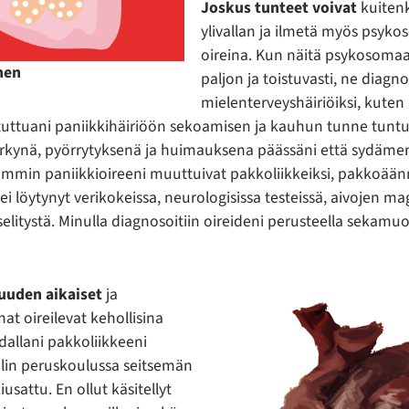
Joskus tunteet voivat
kuiten
ylivallan ja ilmetä myös psyko
oireina. Kun näitä psykosomaat
nen
paljon ja toistuvasti, ne diagn
mielenterveyshäiriöiksi, kuten 
tuttuani paniikkihäiriöön sekoamisen ja kauhun tunne tuntu
rkynä, pyörrytyksenä ja huimauksena päässäni että sydäme
mmin paniikkioireeni muuttuivat
pakkoliikkeiksi, pakkoään
e ei löytynyt verikokeissa, neurologisissa testeissä, aivojen m
elitystä. Minulla diagnosoitiin oireideni perusteella sekamuo
suuden aikaiset
ja
at oireilevat kehollisina
dallani pakkoliikkeeni
 olin peruskoulussa seitsemän
sattu. En ollut käsitellyt