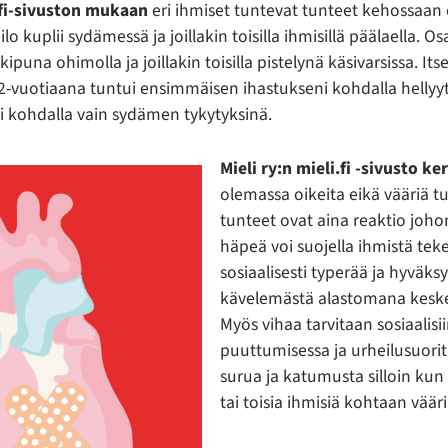
.fi-sivuston mukaan
eri ihmiset tuntevat tunteet kehossaan e
 ilo kuplii sydämessä ja joillakin toisilla ihmisillä päälaella. Os
puna ohimolla ja joillakin toisilla pistelynä käsivarsissa. Its
2-vuotiaana tuntui ensimmäisen ihastukseni kohdalla helly
ni kohdalla vain sydämen tykytyksinä.
Mieli ry:n mieli.fi -sivusto ke
olemassa oikeita eikä vääriä t
tunteet ovat aina reaktio joho
häpeä voi suojella ihmistä tek
sosiaalisesti typerää ja hyväk
kävelemästä alastomana keskel
Myös vihaa tarvitaan sosiaalisi
puuttumisessa ja urheilusuorit
surua ja katumusta silloin kun
tai toisia ihmisiä kohtaan vääri