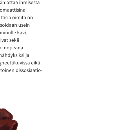
kin ottaa ihmisestä
somaattisina
tisia oireita on
osoidaan usein
minulle kävi.
ivat sekä
ni nopeana
nähdyksiksi ja
agneettikuvissa eikä
toinen dissosiaatio-