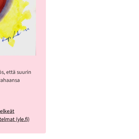
s, että suurin
n rahaansa
selkeät
elmat (yle.fi)