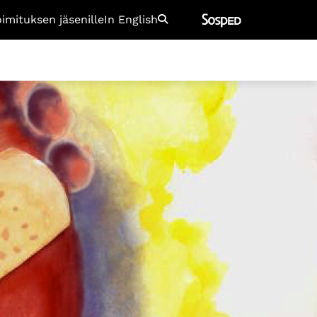
oimituksen jäsenille
In English
Etsi