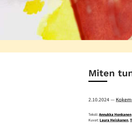
Miten tu
2.10.2024
—
Kokemu
Teksti:
Annukka Honkanen
Kuvat:
Laura Heiskanen
,
T