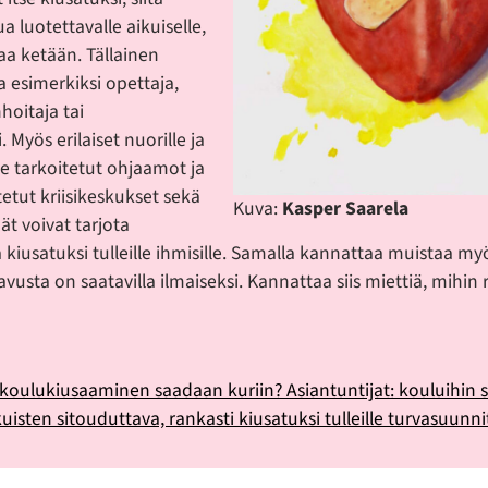
 luotettavalle aikuiselle,
saa ketään. Tällainen
a esimerkiksi opettaja,
hoitaja tai
 Myös erilaiset nuorille ja
lle tarkoitetut ohjaamot ja
itetut kriisikeskukset sekä
Kuva:
Kasper Saarela
ät voivat tarjota
kiusatuksi tulleille ihmisille. Samalla kannattaa muistaa myö
 avusta on saatavilla ilmaiseksi. Kannattaa siis miettiä, mihi
koulukiusaaminen saadaan kuriin? Asiantuntijat: kouluihin 
uisten sitouduttava, rankasti kiusatuksi tulleille turvasuunnit