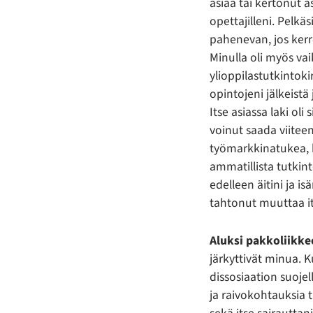
asiaa tai kertonut 
opettajilleni. Pelkä
pahenevan, jos kerron
Minulla oli myös vai
ylioppilastutkintokir
opintojeni jälkeistä
Itse asiassa laki oli
voinut saada viite
työmarkkinatukea, k
ammatillista tutkin
edelleen äitini ja is
tahtonut muuttaa 
Aluksi pakkoliikke
järkyttivät minua. 
dissosiaation suojel
ja raivokohtauksia 