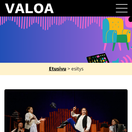
Etusivu
>
esitys