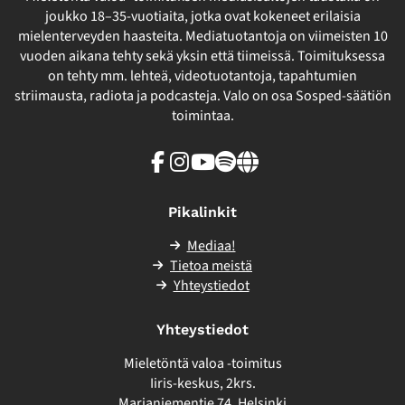
joukko 18–35-vuotiaita, jotka ovat kokeneet erilaisia
mielenterveyden haasteita. Mediatuotantoja on viimeisten 10
vuoden aikana tehty sekä yksin että tiimeissä. Toimituksessa
on tehty mm. lehteä, videotuotantoja, tapahtumien
striimausta, radiota ja podcasteja. Valo on osa Sosped-säätiön
toimintaa.
Facebook
Instagram
Youtube
Spotify
Linkki
sivuston
ulkopuolelle
Pikalinkit
Mediaa!
Tietoa meistä
Yhteystiedot
Yhteystiedot
Mieletöntä valoa -toimitus
Iiris-keskus, 2krs.
Marjaniementie 74, Helsinki