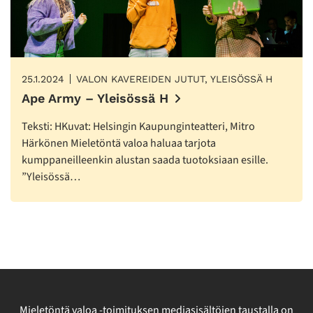
25.1.2024
VALON KAVEREIDEN JUTUT, YLEISÖSSÄ H
Ape Army – Yleisössä H
Teksti: HKuvat: Helsingin Kaupunginteatteri, Mitro
Härkönen Mieletöntä valoa haluaa tarjota
kumppaneilleenkin alustan saada tuotoksiaan esille.
”Yleisössä…
Mieletöntä valoa -toimituksen mediasisältöjen taustalla on