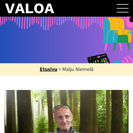
Etusivu
>
Maiju Niemelä