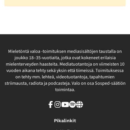
Mieletöntä valoa -toimituksen mediasisältöjen taustalla on
joukko 18–35-vuotiaita, jotka ovat kokeneet erilaisia
mielenterveyden haasteita. Mediatuotantoja on viimeisten 10
vuoden aikana tehty sekä yksin että tiimeissä. Toimituksessa
on tehty mm. lehteä, videotuotantoja, tapahtumien
striimausta, radiota ja podcasteja. Valo on osa Sosped-säätiön
toimintaa.
Facebook
Instagram
Youtube
Spotify
Linkki
sivuston
ulkopuolelle
Pikalinkit