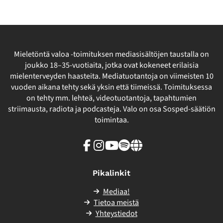
Mieletöntä valoa -toimituksen mediasisältöjen taustalla on
joukko 18–35-vuotiaita, jotka ovat kokeneet erilaisia
mielenterveyden haasteita. Mediatuotantoja on viimeisten 10
vuoden aikana tehty sekä yksin että tiimeissä. Toimituksessa
on tehty mm. lehteä, videotuotantoja, tapahtumien
striimausta, radiota ja podcasteja. Valo on osa Sosped-säätiön
toimintaa.
Facebook
Instagram
Youtube
Spotify
Linkki
sivuston
ulkopuolelle
Pikalinkit
Mediaa!
Tietoa meistä
Yhteystiedot