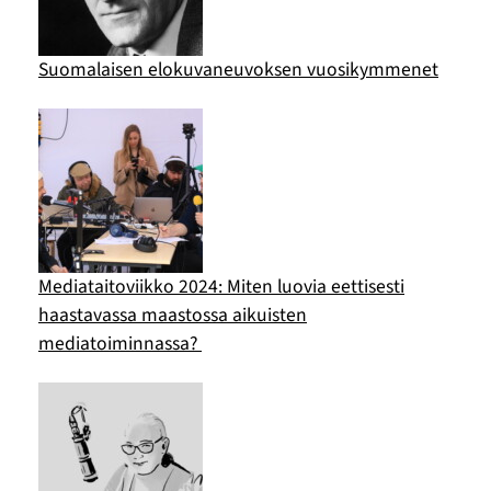
Suomalaisen elokuvaneuvoksen vuosikymmenet
Mediataitoviikko 2024: Miten luovia eettisesti
haastavassa maastossa aikuisten
mediatoiminnassa?