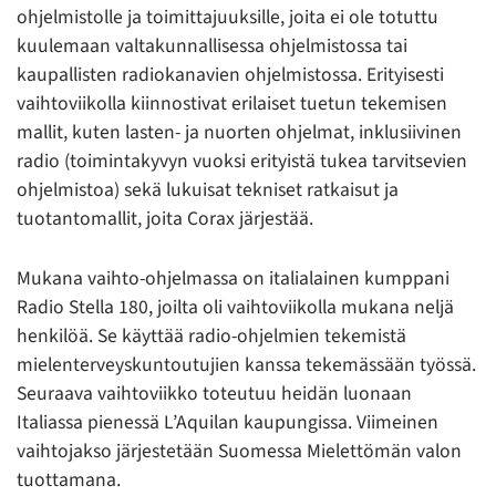
ohjelmistolle ja toimittajuuksille, joita ei ole totuttu
kuulemaan valtakunnallisessa ohjelmistossa tai
kaupallisten radiokanavien ohjelmistossa. Erityisesti
vaihtoviikolla kiinnostivat erilaiset tuetun tekemisen
mallit, kuten lasten- ja nuorten ohjelmat, inklusiivinen
radio (toimintakyvyn vuoksi erityistä tukea tarvitsevien
ohjelmistoa) sekä lukuisat tekniset ratkaisut ja
tuotantomallit, joita Corax järjestää.
Mukana vaihto-ohjelmassa on italialainen kumppani
Radio Stella 180, joilta oli vaihtoviikolla mukana neljä
henkilöä. Se käyttää radio-ohjelmien tekemistä
mielenterveyskuntoutujien kanssa tekemässään työssä.
Seuraava vaihtoviikko toteutuu heidän luonaan
Italiassa pienessä L’Aquilan kaupungissa. Viimeinen
vaihtojakso järjestetään Suomessa Mielettömän valon
tuottamana.