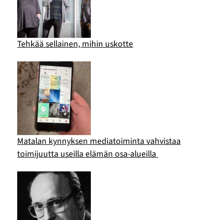
Tehkää sellainen, mihin uskotte
Matalan kynnyksen mediatoiminta vahvistaa
toimijuutta useilla elämän osa-alueilla