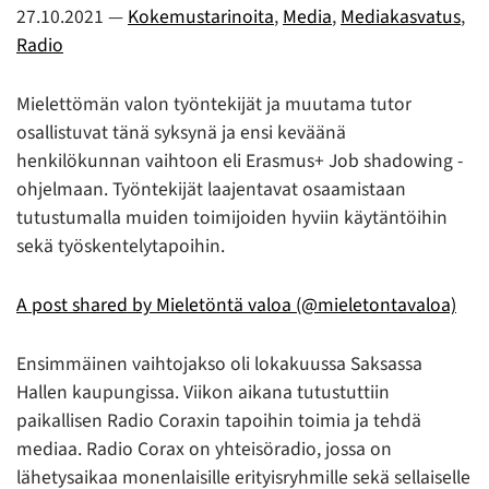
27.10.2021
—
Kokemustarinoita
,
Media
,
Mediakasvatus
,
Radio
Mielettömän valon työntekijät ja muutama tutor
osallistuvat tänä syksynä ja ensi keväänä
henkilökunnan vaihtoon eli Erasmus+ Job shadowing -
ohjelmaan. Työntekijät laajentavat osaamistaan
tutustumalla muiden toimijoiden hyviin käytäntöihin
sekä työskentelytapoihin.
A post shared by Mieletöntä valoa (@mieletontavaloa)
Ensimmäinen vaihtojakso oli lokakuussa Saksassa
Hallen kaupungissa. Viikon aikana tutustuttiin
paikallisen Radio Coraxin tapoihin toimia ja tehdä
mediaa. Radio Corax on yhteisöradio, jossa on
lähetysaikaa monenlaisille erityisryhmille sekä sellaiselle