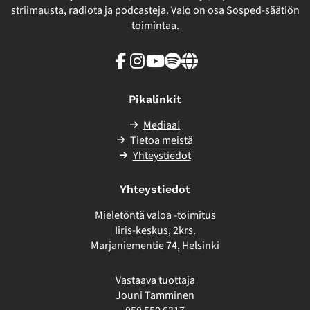
striimausta, radiota ja podcasteja. Valo on osa Sosped-säätiön
toimintaa.
Facebook
Instagram
Youtube
Spotify
Linkki
sivuston
ulkopuolelle
Pikalinkit
Mediaa!
Tietoa meistä
Yhteystiedot
Yhteystiedot
Mieletöntä valoa -toimitus
Iiris-keskus, 2krs.
Marjaniementie 74, Helsinki
Vastaava tuottaja
Jouni Tamminen