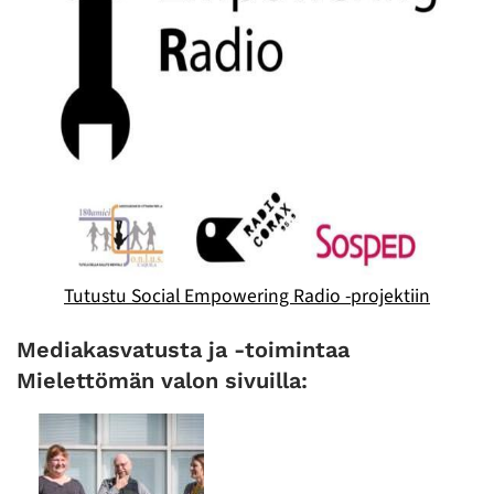
Tutustu Social Empowering Radio -projektiin
Mediakasvatusta ja -toimintaa
Mielettömän valon sivuilla: