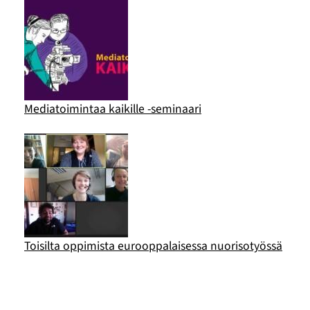
Mediatoimintaa kaikille -seminaari
Toisilta oppimista eurooppalaisessa nuorisotyössä